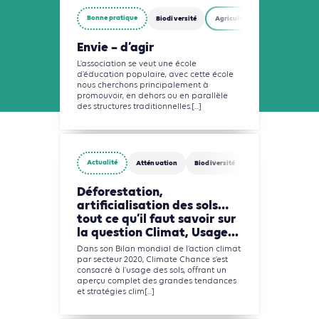
Bonne pratique
Biodiversité
Agriculture, Foresterie et Usag
Envie – d’agir
L’association se veut une école
d’éducation populaire, avec cette école
nous cherchons principalement à
promouvoir, en dehors ou en parallèle
des structures traditionnelles.[...]
Actualité
Atténuation
Biodiversité
Agriculture, Forest
Déforestation,
artificialisation des sols…
tout ce qu’il faut savoir sur
la question Climat, Usage...
Dans son Bilan mondial de l’action climat
par secteur 2020, Climate Chance s’est
consacré à l'usage des sols, offrant un
aperçu complet des grandes tendances
et stratégies clim[...]