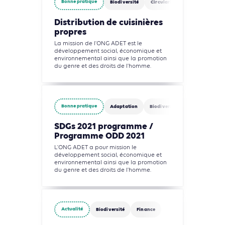
Bonne pratique
Biodiversité
Circularité
Agriculture, Fo
Distribution de cuisinières
propres
La mission de l'ONG ADET est le
développement social, économique et
environnemental ainsi que la promotion
du genre et des droits de l'homme.
Bonne pratique
Adaptation
Biodiversité
Circularité
SDGs 2021 programme /
Programme ODD 2021
L'ONG ADET a pour mission le
développement social, économique et
environnemental ainsi que la promotion
du genre et des droits de l'homme.
Actualité
Biodiversité
Finance