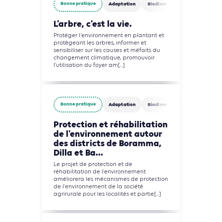
Bonne pratique
Adaptation
Biodiversité
Finance
A
L’arbre, c’est la vie.
Protéger l'environnement en plantant et
protégeant les arbres, informer et
sensibiliser sur les causes et méfaits du
changement climatique, promouvoir
l'utilisation du foyer am[...]
Bonne pratique
Adaptation
Biodiversité
Circularité
Protection et réhabilitation
de l’environnement autour
des districts de Boramma,
Dilla et Ba...
Le projet de protection et de
réhabilitation de l'environnement
améliorera les mécanismes de protection
de l'environnement de la société
agrirurale pour les localités et partie[...]