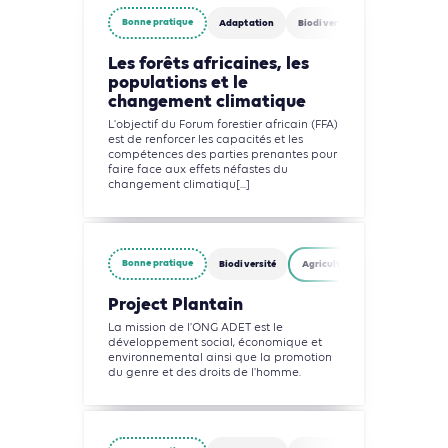
Bonne pratique
Adaptation
Biodiversité
Agriculture, F
Les forêts africaines, les
populations et le
changement climatique
L'objectif du Forum forestier africain (FFA)
est de renforcer les capacités et les
compétences des parties prenantes pour
faire face aux effets néfastes du
changement climatiqu[...]
Bonne pratique
Biodiversité
Agriculture, Foresterie et Usag
Project Plantain
La mission de l'ONG ADET est le
développement social, économique et
environnemental ainsi que la promotion
du genre et des droits de l'homme.