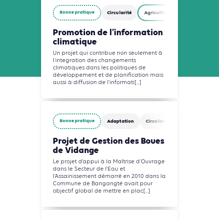
Bonne pratique
Circularité
Agriculture, Foresterie et Usages
Promotion de l’information
climatique
Un projet qui contribue non seulement à
l'integration des changements
climatiques dans les politiques de
développement et de planification mais
aussi à diffusion de l'informati[...]
Bonne pratique
Adaptation
Circularité
Eau
Agricul
Projet de Gestion des Boues
de Vidange
Le projet d’appui à la Maîtrise d’Ouvrage
dans le Secteur de l’Eau et
l’Assainissement démarré en 2010 dans la
Commune de Bangangté avait pour
objectif global de mettre en plac[...]