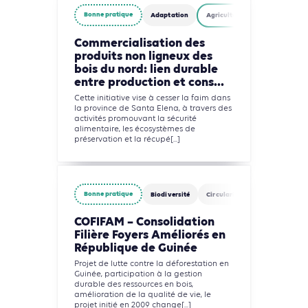
Bonne pratique
Adaptation
Agriculture, Foresterie et Usage
Commercialisation des
produits non ligneux des
bois du nord: lien durable
entre production et cons...
Cette initiative vise à cesser la faim dans
la province de Santa Elena, à travers des
activités promouvant la sécurité
alimentaire, les écosystèmes de
préservation et la récupé[...]
Bonne pratique
Biodiversité
Circularité
Agriculture, Fo
COFIFAM – Consolidation
Filière Foyers Améliorés en
République de Guinée
Projet de lutte contre la déforestation en
Guinée, participation à la gestion
durable des ressources en bois,
amélioration de la qualité de vie, le
projet initié en 2009 change[...]