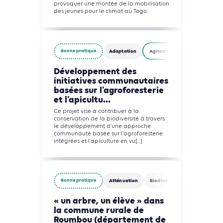
provoquer une montée de la mobilisation
des jeunes pour le climat au Togo.
Bonne pratique
Adaptation
Agriculture, Foresterie et Usage
Développement des
initiatives communautaires
basées sur l’agroforesterie
et l’apicultu...
Ce projet vise à contribuer à la
conservation de la biodiversité à travers
le développement d'une approche
communauté basée sur l'agroforesterie
intégrées et l'apiculture en vu[...]
Bonne pratique
Atténuation
Biodiversité
Agriculture, 
« un arbre, un élève » dans
la commune rurale de
Roumbou (département de