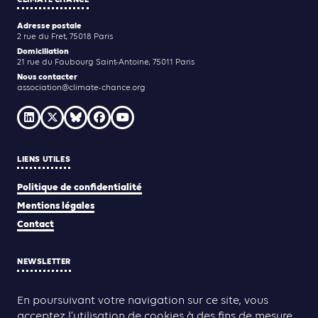
Adresse postale
2 rue du Fret, 75018 Paris
Domiciliation
21 rue du Faubourg Saint-Antoine, 75011 Paris
Nous contacter
association@climate-chance.org
LIENS UTILES
Politique de confidentialité
Mentions légales
Contact
NEWSLETTER
JE M'INSCRIS
En poursuivant votre navigation sur ce site, vous
acceptez l’utilisation de cookies à des fins de mesure