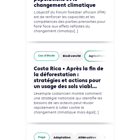
changement climatique
L'objectif du Forum forestier africain (FFA)
est de renforcer les capacités et les
compétences des parties prenantes pour
faire face aux effets néfastes du
changement climatiqu[...]
Cas d'étude
Biodiversité
Agriculture, Foresterie et Usages d
Costa Rica • Après la fin de
la déforestation :
stratégies et actions pour
un usage des sols viabl...
L’exemple costaricien montre comment
une stratégie nationale qui identifie les
besoins de ses acteurs peut réussir
rapidement à lutter contre le
changement climatique mais égal[...]
Page
Adaptation
Atténuation
Biodiversité
Agricul