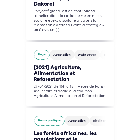
Dakoro)
L’objectif global est de contribuer à
l’amélioration du cadre de vie en milieu
scolaire et extra scolaire à travers la
plantation d’arbres suivant la stratégie «
un élève, un [...]
Page
Adaptation
Atténuation
Biodiversité
Eau
[2021] Agriculture,
Alimentation et
Reforestation
29/04/2021 de 15h à 16h (Heure de Paris) :
Atelier Virtuel dédié à la coalition
Agriculture, Alimentation et Reforestation.
Bonne pratique
Adaptation
Biodiversité
Agriculture, F
Les forêts africaines, les
populations et le