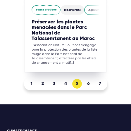
Bonne pratique
Biodiversité
Agriculture, Foresterie et Usag
Préserver les plantes
menacées dans le Parc
National de
Talassemtanent au Maroc
L'Association Nature Solutions s'engage
pour la protection des plantes de la liste
rouge dans le Parc national de
Talassemtanent, affectées par les effets
du changement climati[...]
1
2
3
4
5
6
7
CLIMATE CHANCE