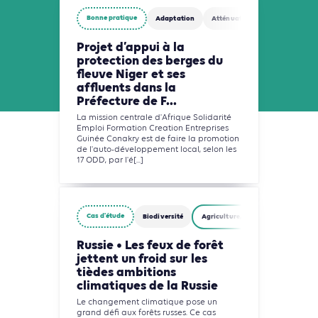
Bonne pratique
Adaptation
Atténuation
Biodiversité
Projet d’appui à la
protection des berges du
fleuve Niger et ses
affluents dans la
Préfecture de F...
La mission centrale d'Afrique Solidarité
Emploi Formation Creation Entreprises
Guinée Conakry est de faire la promotion
de l'auto-développement local, selon les
17 ODD, par l'é[...]
Cas d'étude
Biodiversité
Agriculture, Foresterie et Usages d
Russie • Les feux de forêt
jettent un froid sur les
tièdes ambitions
climatiques de la Russie
Le changement climatique pose un
grand défi aux forêts russes. Ce cas