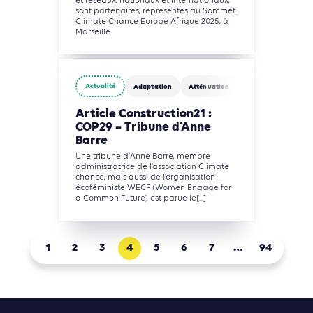
et réseaux, nationaux et internationaux,
sont partenaires, représentés au Sommet
Climate Chance Europe Afrique 2025, à
Marseille.
Actualité
Adaptation
Atténuation
Finance
Article Construction21 :
COP29 – Tribune d’Anne
Barre
Une tribune d'Anne Barre, membre
administratrice de l’association Climate
chance, mais aussi de l’organisation
écoféministe WECF (Women Engage for
a Common Future) est parue le[...]
1
2
3
4
5
6
7
…
94