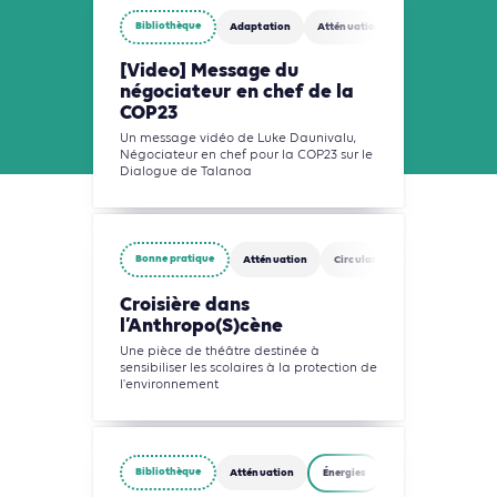
Bibliothèque
Adaptation
Atténuation
[Video] Message du
négociateur en chef de la
COP23
Un message vidéo de Luke Daunivalu,
Négociateur en chef pour la COP23 sur le
Dialogue de Talanoa
Bonne pratique
Atténuation
Circularité
Eau
Gestio
Croisière dans
l’Anthropo(S)cène
Une pièce de théâtre destinée à
sensibiliser les scolaires à la protection de
l'environnement
Bibliothèque
Atténuation
Énergies