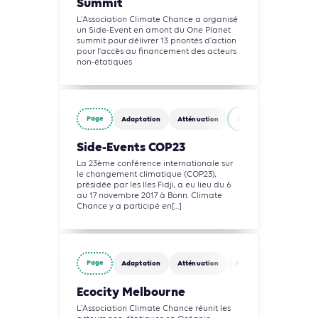
Summit
L'Association Climate Chance a organisé
un Side-Event en amont du One Planet
summit pour délivrer 13 priorités d'action
pour l'accès au financement des acteurs
non-étatiques
Page
Adaptation
Atténuation
Agriculture, Foresterie 
Side-Events COP23
La 23ème conférence internationale sur
le changement climatique (COP23),
présidée par les Iles Fidji, a eu lieu du 6
au 17 novembre 2017 à Bonn. Climate
Chance y a participé en[...]
Page
Adaptation
Atténuation
Finance
Agriculture
Ecocity Melbourne
L'Association Climate Chance réunit les