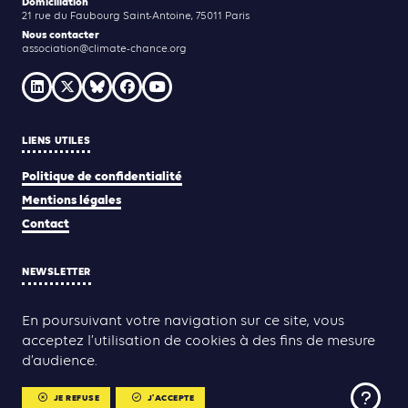
Domiciliation
21 rue du Faubourg Saint-Antoine, 75011 Paris
Nous contacter
association@climate-chance.org
LIENS UTILES
Politique de confidentialité
Mentions légales
Contact
NEWSLETTER
JE M'INSCRIS
En poursuivant votre navigation sur ce site, vous
acceptez l’utilisation de cookies à des fins de mesure
d’audience.
Yann Rolland
Thibaut Caroli
Conception & réalisation :
JE REFUSE
J'ACCEPTE