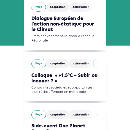
Page
Adaptation
Atténuation
Dialogue Européen de
l’action non-étatique pour
le Climat
Premier événement Talanoa à l'échelle
Régionale
Page
Adaptation
Atténuation
Énergies
Gestion d
Colloque » +1,5°C – Subir ou
Innover ? «
Contraintes sociétales et opportunités
d’un réchauffement en métropole
Page
Adaptation
Atténuation
Finance
Side-event One Planet