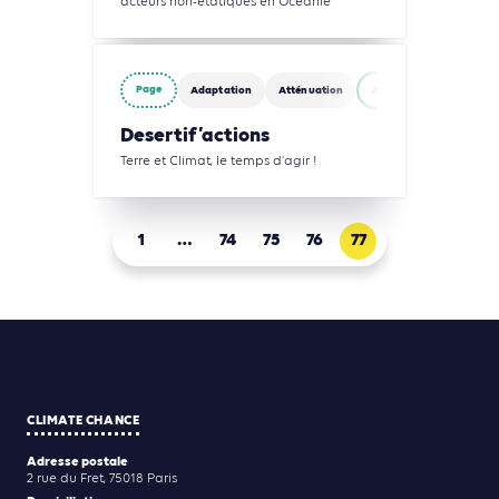
acteurs non-étatiques en Océanie
Page
Adaptation
Atténuation
Agriculture, Foresterie 
Desertif’actions
Terre et Climat, le temps d'agir !
1
…
74
75
76
77
CLIMATE CHANCE
Adresse postale
2 rue du Fret, 75018 Paris