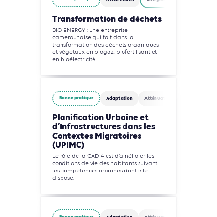
Transformation de déchets
BIO-ENERGY : une entreprise
camerounaise qui fait dans la
transformation des déchets organiques
et végétaux en biogaz, biofertilisant et
en bioélectricité
Bonne pratique
Adaptation
Atténuation
Agriculture, F
Planification Urbaine et
d’Infrastructures dans les
Contextes Migratoires
(UPIMC)
Le rôle de la CAD 4 est d’améliorer les
conditions de vie des habitants suivant
les compétences urbaines dont elle
dispose.
Bonne pratique
Adaptation
Atténuation
Agriculture, F