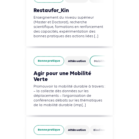
Restaufor_Kin
Enseignement du niveau supérieur
(Master et Doctorat), recherche
scientifique, formations en renforcement
des capacités, expérimentation des
bonnes pratiques des actions liées [...]
Bonne pratique
Atténuation
Mobilités
Agir pour une Mobilité
Verte
Promouvoir la mobilité durable à travers :
– la collecte dès données sur les
déplacements – l’organisation de
conférences débats sur les thématiques
de la mobilité durable (imp[...]
Bonne pratique
Atténuation
Biodiversité
Agriculture, 