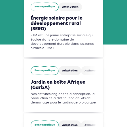
Bonne pratique
Atténuation
Énergie solaire pour le
développement rural
(SERD)
ETM est une jeune entreprise sociale qui
évolue dans le domaine du
développement durable dans les zones
rurales au Mali
Bonne pratique
Adaptation
Atténuation
Agriculture, F
Jardin en boîte Afrique
(GarbA)
Nos activités englobent la conception, la
production et la distribution de kits de
démarrage pour le jardinage biologique.
Bonne pratique
Adaptation
Atténuation
Agriculture, F