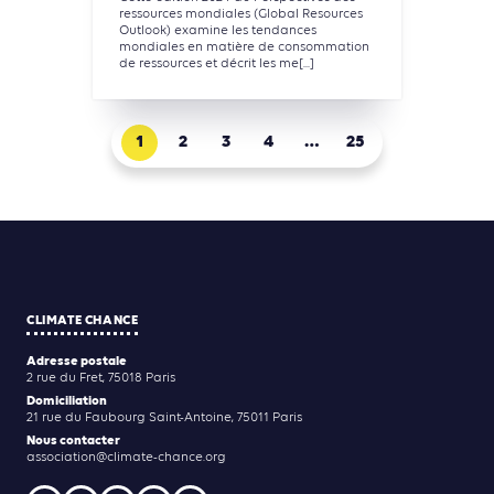
ressources mondiales (Global Resources
Outlook) examine les tendances
mondiales en matière de consommation
de ressources et décrit les me[...]
1
2
3
4
…
25
CLIMATE CHANCE
Adresse postale
2 rue du Fret, 75018 Paris
Domiciliation
21 rue du Faubourg Saint-Antoine, 75011 Paris
Nous contacter
association@climate-chance.org