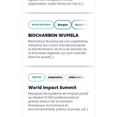
Agadir, is a non-governmental
organization under Moroccan law t[...]
Bonne pratique
Énergies
Gestion des déchets
BIOCHARBON WUMELA
Biocharbon Wumela est une coopérative
citoyenne qui a pour activité principale
la transformation de tous les déchets de
la biomasse végétale, qui sont collectés
dans les quarti[...]
Agenda
Adaptation
Atténuation
Biodiversité
Circ
World Impact Summit
Rejoignez l’écosystème de l’impact positif
qui fédère 10 000 professionnels et
grands acteurs de la transition
écologique, économique et
environnementale, publics et privés, co[...]