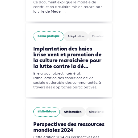
Ce document explique le modèle de
construction circulaire mis en œuvre par
la ville de Medellin.
Bonne pratique
Adaptation
Circularité
Agriculture, For
Implantation des haies
brise vent et promotion de
la culture maraichère pour
la lutte contre la dé...
Elle a pour objectif général,
l’amélioration des conditions de vie
sociale et durable des communautés, à
travers des approches participatives.
Bibliothèque
Atténuation
Circularité
Industries
M
Perspectives des ressources
mondiales 2024
Cette édition 2024 du Perspectives des