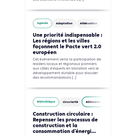
Agenda
Adaptation
Atténuation
Biodiversité
Circ
Une priorité indispensable :
Les régions et les villes
façonnent le Pacte vert 2.0
européen
Cet événement verra la participation de
leaders locaux et régionaux pionniers
aux côtés d'experts en transition vers le
développement durable pour discuter
des recommandations [...]
Bibliothèque
Circularité
Bâtiments
Construction circulaire :
Repenser les processus de
construction et la
consommation d’énergi...