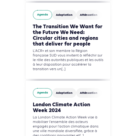
Agenda
Adaptation
Atténuation
Circularité
The Transition We Want for
the Future We Need:
Circular cities and regions
that deliver for people
L'ACR+ et son membre la Région
française SUD vous invitent à réfléchir sur
le rôle des autorités publiques et les outils
à leur disposition pour accélérer la
transition vers un[...]
Agenda
Adaptation
Atténuation
Biodiversité
Circ
London Climate Action
Week 2024
La London Climate Action Week vise à
mobiliser l'ensemble des acteurs
engagés pour l'action climatique dans
une ville mondiale diversifiée, grâce à
des coalitions innovantes et[...]