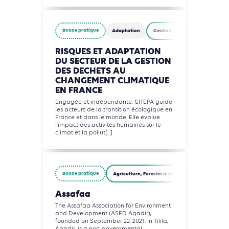
Bonne pratique
Adaptation
Gestion des déchets
RISQUES ET ADAPTATION
DU SECTEUR DE LA GESTION
DES DECHETS AU
CHANGEMENT CLIMATIQUE
EN FRANCE
Engagée et indépendante, CITEPA guide
les acteurs de la transition écologique en
France et dans le monde. Elle évalue
l’impact des activités humaines sur le
climat et la pollut[...]
Bonne pratique
Agriculture, Foresterie et Usages des sols
G
Assafaa
The Assafaa Association for Environment
and Development (ASED Agadir),
founded on September 22, 2021, in Tilila,