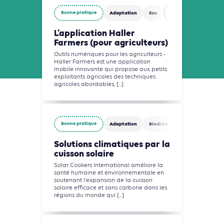
Bonne pratique
Adaptation
Eau
Agriculture, Foresterie
L’application Haller
Farmers (pour agriculteurs)
Outils numériques pour les agriculteurs -
Haller Farmers est une application
mobile innovante qui propose aux petits
exploitants agricoles des techniques
agricoles abordables, [...]
Bonne pratique
Adaptation
Biodiversité
Eau
Agric
Solutions climatiques par la
cuisson solaire
Solar Cookers International améliore la
santé humaine et environnementale en
soutenant l'expansion de la cuisson
solaire efficace et sans carbone dans les
régions du monde qui [...]