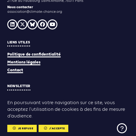
21 rue du Faubourg Saint-Antoine, 75011 Paris
Nous contacter
association@climate-chance.org
LIENS UTILES
Politique de confidentialité
Mentions légales
Contact
NEWSLETTER
JE M'INSCRIS
En poursuivant votre navigation sur ce site, vous
acceptez l’utilisation de cookies à des fins de mesure
d’audience.
Yann Rolland
Thibaut Caroli
Conception & réalisation :
JE REFUSE
J'ACCEPTE