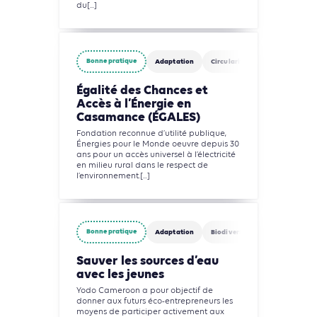
du[...]
Bonne pratique
Adaptation
Circularité
Eau
Agricul
Égalité des Chances et
Accès à l’Énergie en
Casamance (ÉGALES)
Fondation reconnue d’utilité publique,
Énergies pour le Monde oeuvre depuis 30
ans pour un accès universel à l’électricité
en milieu rural dans le respect de
l’environnement.[...]
Bonne pratique
Adaptation
Biodiversité
Circularité
Sauver les sources d’eau
avec les jeunes
Yodo Cameroon a pour objectif de
donner aux futurs éco-entrepreneurs les
moyens de participer activement aux