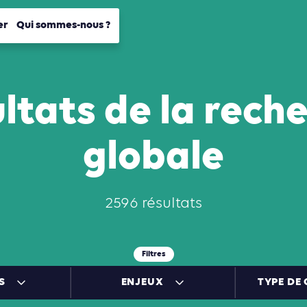
er
Qui sommes-nous ?
ltats de la rech
globale
2596 résultats
Filtres
S
ENJEUX
TYPE DE