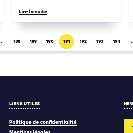
Lire la suite
…
188
189
190
191
192
193
194
LIENS UTILES
NE
Politique de confidentialité
Mentions légales