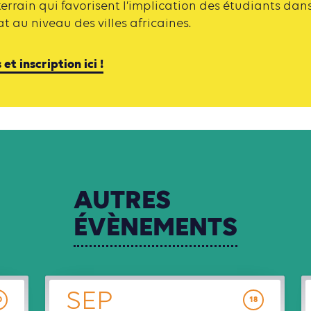
 terrain qui favorisent l’implication des étudiants dan
at au niveau des villes africaines.
et inscription ici !
AUTRES
ÉVÈNEMENTS
SEP
0
18