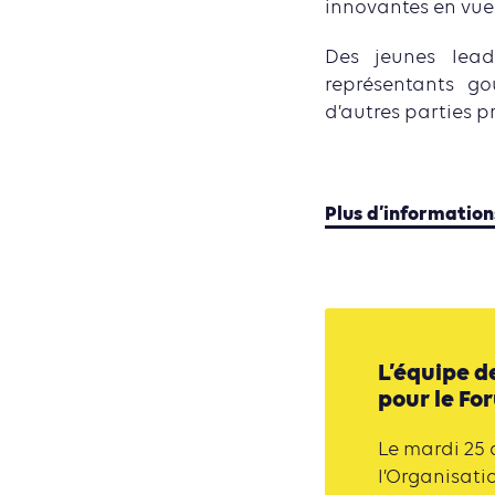
innovantes en vue
Des jeunes lead
représentants go
d’autres parties pr
Plus d’informations
L’équipe d
pour le Fo
Le mardi 25 
l’Organisatio