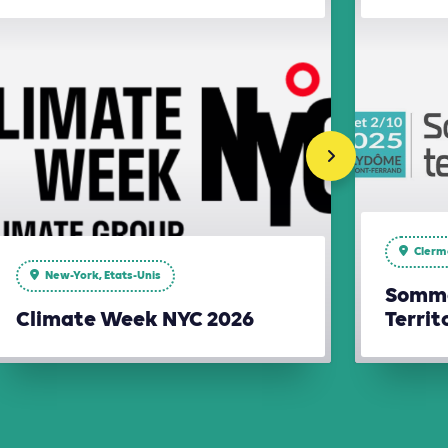
Clerm
New-York, Etats-Unis
Somme
Climate Week NYC 2026
Territ