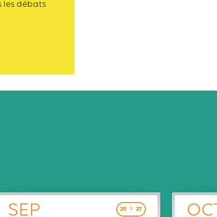
s les débats
SEP
OC
20
27