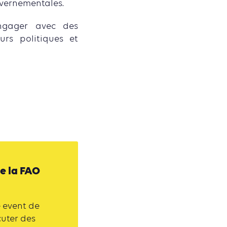
uvernementales.
engager avec des
urs politiques et
e la FAO
e event de
cuter des