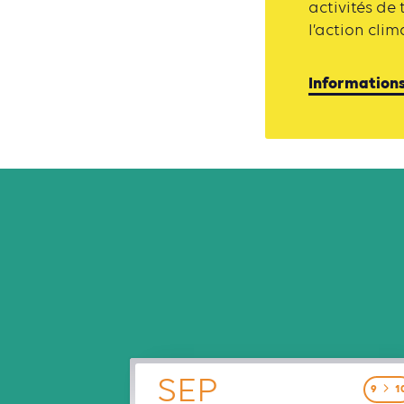
activités de
l’action clim
Informations 
SEP
9
1