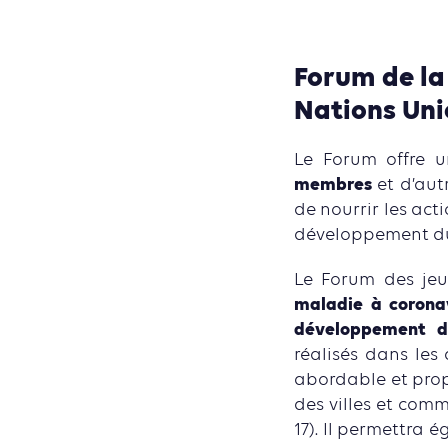
Forum de la
Nations Uni
Le Forum offre 
membres
et d’aut
de nourrir les act
développement du
Le Forum des je
maladie à coronav
développement du
réalisés dans les
abordable et propr
des villes et com
17). Il permettra