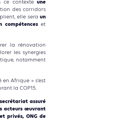
une
s ce contexte
ion des corridors
un
plient, elle sera
en compétences
et
rer la rénovation
orer les synergies
matique, notamment
 en Afrique » s’est
urant la COP15.
 secrétariat assuré
es
acteurs œuvrant
 et privés, ONG de