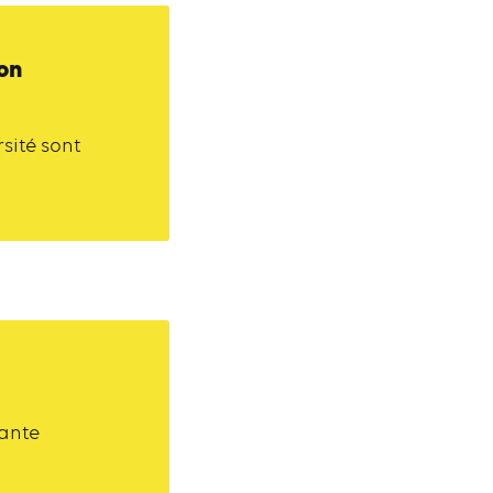
on
rsité sont
sante