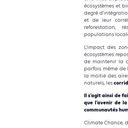
écosystèmes et bi
degré d’intégratio
et de leur corré
reforestation, 
populations local
L’impact des zone
écosystèmes repos
de maintenir la d
parfois même de l
la moitié des air
corri
naturels, les
Il s’agit ainsi de
que l’avenir de l
communautés humai
Climate Chance, do