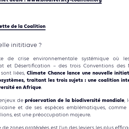
ernet dédié : www.biodiversity-coalition.org
ette de la Coalition
lle inititiave ?
e de crise environnementale systémique où le
mat et Désertification – des trois Conventions des
Climate Chance lance une nouvelle initia
sont liées,
systèmes, traitant les trois sujets : une coalition int
versité en Afrique
.
préservation de la biodiversité mondiale
 enjeux de
,
icaine et de ses espèces emblématiques, comme l
lions, est une préoccupation majeure.
e de zones protégées est l’un des leviers les plus effic