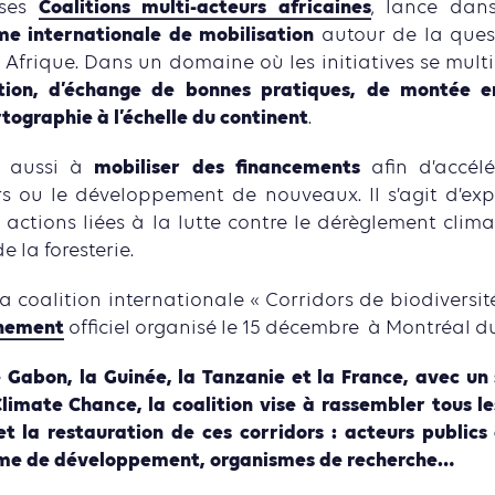
Coalitions multi-acteurs africaines
ses
, lance dan
me internationale de mobilisation
autour de la quest
 Afrique. Dans un domaine où les initiatives se multi
ation, d’échange de bonnes pratiques, de montée 
tographie à l’échelle du continent
.
mobiliser des financements
e aussi à
afin d’accélé
rs ou le développement de nouveaux. Il s’agit d’expl
s actions liées à la lutte contre le dérèglement cli
 la foresterie.
 coalition internationale « Corridors de biodiversité
nement
officiel organisé le 15 décembre à Montréal d
 Gabon, la Guinée, la Tanzanie et la France, avec un
Climate Chance, la coalition vise à rassembler tous l
et la restauration de ces corridors : acteurs publics
me de développement, organismes de recherche…