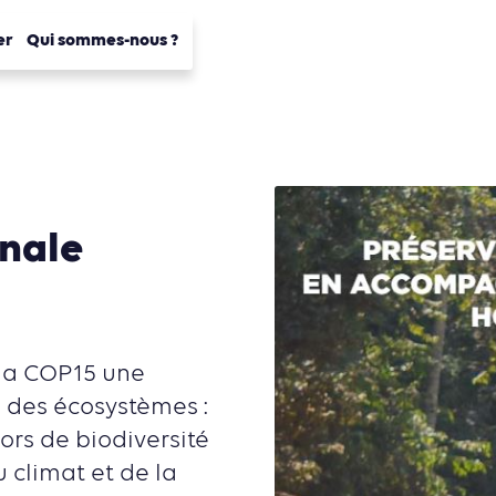
er
Qui sommes-nous ?
onale
 la COP15 une
n des écosystèmes :
dors de biodiversité
 climat et de la