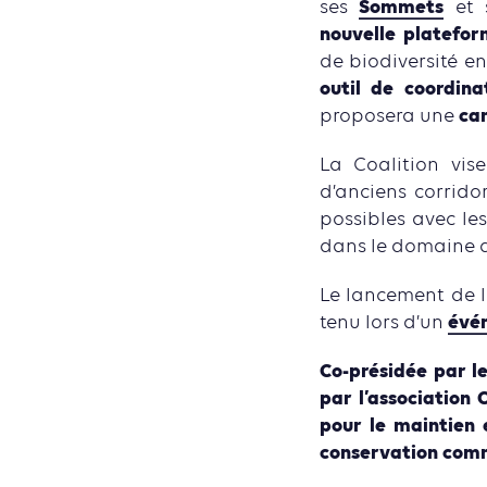
Sommets
ses
et 
nouvelle platefor
de biodiversité en
outil de coordin
car
proposera une
La Coalition vis
d’anciens corrido
possibles avec le
dans le domaine de
Le lancement de la
évé
tenu lors d’un
Co-présidée par le
par l’association 
pour le maintien 
conservation com