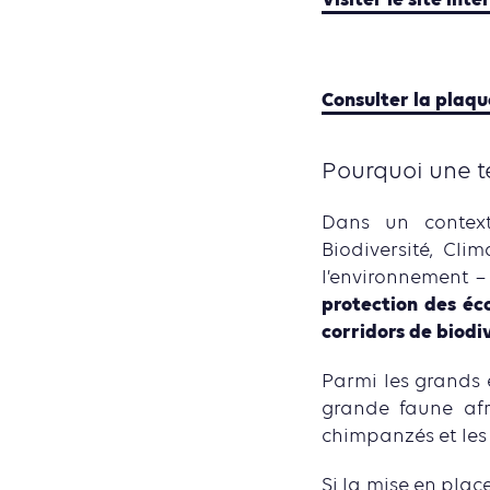
Visiter le site int
Consulter la plaqu
Pourquoi une te
Dans un context
Biodiversité, Cli
l’environnement – 
protection des éco
corridors de biodi
Parmi les grands
grande faune afr
chimpanzés et les 
Si la mise en plac