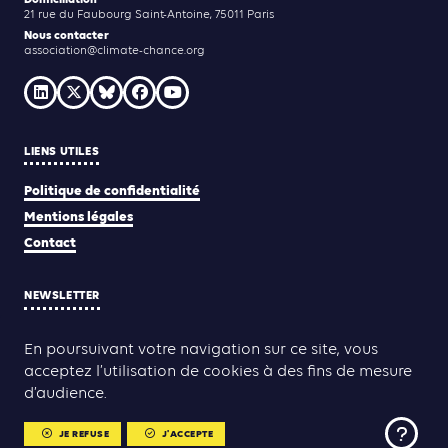
21 rue du Faubourg Saint-Antoine, 75011 Paris
Nous contacter
association@climate-chance.org
LIENS UTILES
Politique de confidentialité
Mentions légales
Contact
NEWSLETTER
JE M'INSCRIS
En poursuivant votre navigation sur ce site, vous
acceptez l’utilisation de cookies à des fins de mesure
d’audience.
Yann Rolland
Thibaut Caroli
Conception & réalisation :
JE REFUSE
J'ACCEPTE