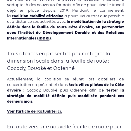
s’adapter à des nouveaux formats, afin de poursuivre le travail
déjà en place depuis 2019. Pendant le confinement,
coalition Mobilité africaine
la
a poursuivi autant que possible
la modélisation
de la stratégie
et à distance ses activités avec
définie dans la feuille de route Côte d’Ivoire, en partenariat
avec l’Institut du Développement Durable et des Relations
Internationales (
IDDRI
)
.
Trois ateliers en présentiel pour intégrer la
dimension locale dans la feuille de route :
Cocody, Bouaké et Odienné
Actuellement, la coalition se réunit lors d’ateliers de
trois villes pilotes de la Côte
concertation en présentiel dans
d’Ivoire
tester la
: Cocody, Bouaké puis Odienné afin de
stratégie de mobilité définie puis modélisée pendant ces
derniers mois
.
Voir l’article de l’actualité ici.
En route vers une nouvelle feuille de route pour