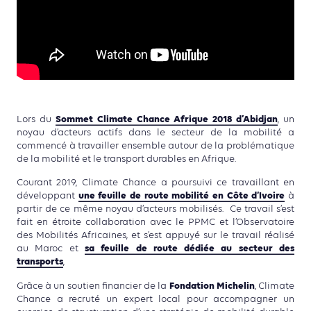
Sommet Climate Chance Afrique 2018 d’Abidjan
Lors du
, un
noyau d’acteurs actifs dans le secteur de la mobilité a
commencé à travailler ensemble autour de la problématique
de la mobilité et le transport durables en Afrique.
Courant 2019, Climate Chance a poursuivi ce travaillant en
une feuille de route mobilité en Côte d’Ivoire
développant
à
partir de ce même noyau d’acteurs mobilisés. Ce travail s’est
fait en étroite collaboration avec le PPMC et l’Observatoire
des Mobilités Africaines, et s’est appuyé sur le travail réalisé
sa feuille de route dédiée au secteur des
au Maroc et
transports
,
Fondation Michelin
Grâce à un soutien financier de la
, Climate
Chance a recruté un expert local pour accompagner un