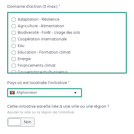
Domaine d'action (3 max.)
*
Adaptation - Résilience
Agriculture - Alimentation
Biodiversité - Forêt - Usage des sols
Coopération internationale
Eau
Education - Formation climat
Energie
Financements climat
Gouvernance multi-niveaux
Habitat - Construction durable
Pays où est localisée l’initiative
*
Mobilité - Transport durable
Océans - Littoral
Afghanistan
Planification - Aménagement des territoires - Villes
durables
Cette initiative est-elle liée à une ville ou une région ?
Transition de l'économie (filières durables, économie
Ajouter la ville ou la région de l'initiative.
circulaire, déchêts)
Oui
Non