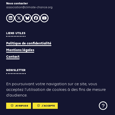
Nous contacter
association@climate-chance.org
LIENS UTILES
Politique de confidentialité
Mentions légales
Contact
NEWSLETTER
JE M'INSCRIS
En poursuivant votre navigation sur ce site, vous
acceptez l’utilisation de cookies à des fins de mesure
d’audience.
Yann Rolland
Thibaut Caroli
Conception & réalisation :
JE REFUSE
J'ACCEPTE