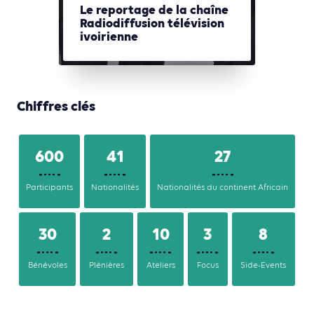
Le reportage de la chaîne
Radiodiffusion télévision
ivoirienne
Chiffres clés
600
41
27
Participants
Nationalités
Nationalités du continent Africain
30
2
10
3
8
Bénévoles
Plénières
Ateliers
Focus
Side-Events