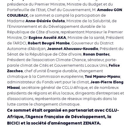
présidence du Premier Ministre, Ministre du Budget et du
Amadou GON
Portefeuille de l’Etat, Chef du Gouvernement, M.
COULIBALY,
ce sommet a compté la participation de
Anne-Désirée Ouloto
Madame
, Ministre de la Salubrité, de
l’Environnement et du Développement durable de la
République de Côte d’Ivoire, représentant Monsieur le Premier
Eugène Aouélé AKA
Ministre, Dr
, Ministre de la santé, Président
Robert Beugré Mambe
de l’ARDCI,
, Gouverneur du District
Jeannot Ahoussou-Kouadio
Autonome d’Abidjan,
, Président du
Ronan Dantec
Sénat de la République de Côte d’Ivoire,
,
Président de l’association Climate Chance, sénateur, porte-
Felice
parole climat de Cités et Gouvernements Locaux Unis,
Zaccheo
, chef d’unité Énergie durable, changement
Tosi Mpanu-Mpanu
climatique à la Commission européenne,
,
Jean-Pierre Elong
administrateur du Fonds vert pour le climat,
Mbassi
, secrétaire général de CGLU-Afrique, et de nombreux
présidents de régions et élus locaux, dirigeants d’entreprises et
d’associations, représentants de réseaux impliqués dans la
lutte contre le changement climatique.
Ce sommet était organisé en partenariat avec CGLU-
Afrique, l’Agence française de Développement, la
BICICI et la société d’aménagement ZENATA.