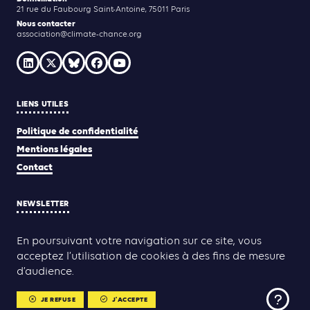
21 rue du Faubourg Saint-Antoine, 75011 Paris
Nous contacter
association@climate-chance.org
LIENS UTILES
Politique de confidentialité
Mentions légales
Contact
NEWSLETTER
JE M'INSCRIS
En poursuivant votre navigation sur ce site, vous
acceptez l’utilisation de cookies à des fins de mesure
d’audience.
Yann Rolland
Thibaut Caroli
Conception & réalisation :
JE REFUSE
J'ACCEPTE