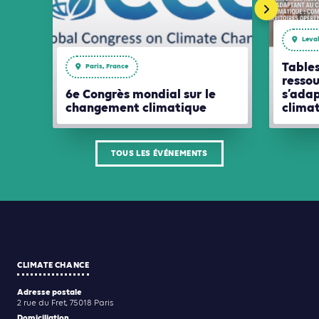
Leval
Tables
Paris, France
ressou
6e Congrès mondial sur le
s’ada
changement climatique
clima
TOUS LES ÉVÉNEMENTS
CLIMATE CHANCE
Adresse postale
2 rue du Fret, 75018 Paris
Domiciliation