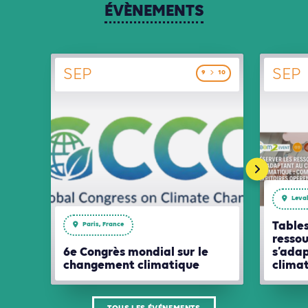
ÉVÈNEMENTS
SEP
SEP
9
10
Leval
Tables
Paris, France
ressou
6e Congrès mondial sur le
s’ada
changement climatique
clima