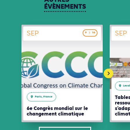
ÉVÈNEMENTS
SEP
SEP
9
10
Leval
Tables
Paris, France
ressou
6e Congrès mondial sur le
s’ada
changement climatique
clima