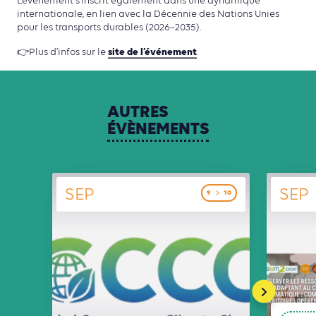
L’événement s’inscrit également dans une dynamique
internationale, en lien avec la Décennie des Nations Unies
pour les transports durables (2026–2035).
site de l’événement
👉Plus d’infos sur le
.
AUTRES
ÉVÈNEMENTS
SEP
SEP
9
10