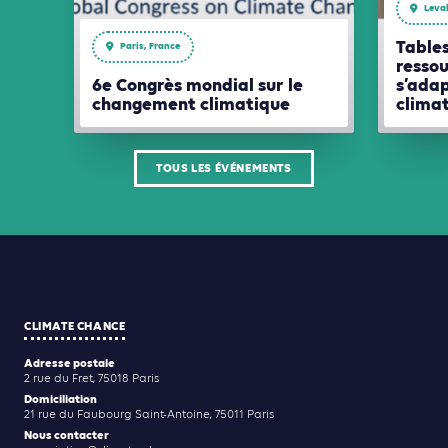
Leval
Tables
Paris, France
ressou
6e Congrès mondial sur le
s’ada
changement climatique
clima
TOUS LES ÉVÉNEMENTS
CLIMATE CHANCE
Adresse postale
2 rue du Fret, 75018 Paris
Domiciliation
21 rue du Faubourg Saint-Antoine, 75011 Paris
Nous contacter