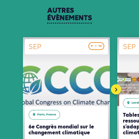
AUTRES
ÉVÈNEMENTS
SEP
SEP
9
10
Leval
Tables
Paris, France
ressou
6e Congrès mondial sur le
s’ada
changement climatique
clima