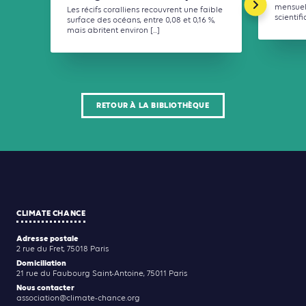
mensuel 
Les récifs coralliens recouvrent une faible
scientif
surface des océans, entre 0,08 et 0,16 %,
mais abritent environ [...]
RETOUR À LA BIBLIOTHÈQUE
CLIMATE CHANCE
Adresse postale
2 rue du Fret, 75018 Paris
Domiciliation
21 rue du Faubourg Saint-Antoine, 75011 Paris
Nous contacter
association@climate-chance.org