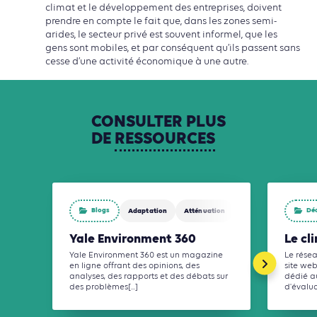
climat et le développement des entreprises, doivent
prendre en compte le fait que, dans les zones semi-
arides, le secteur privé est souvent informel, que les
gens sont mobiles, et par conséquent qu’ils passent sans
cesse d’une activité économique à une autre.
CONSULTER
PLUS
DE
RESSOURCES
Blogs
Dé
Adaptation
Atténuation
Yale Environment 360
Le cl
Yale Environment 360 est un magazine
Le résea
en ligne offrant des opinions, des
site we
analyses, des rapports et des débats sur
dédié a
des problèmes[...]
d'évaluat