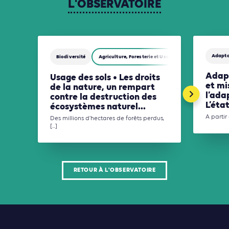
L'OBSERVATOIRE
Adapta
Biodiversité
Agriculture, Foresterie et Usages des sols
Adapt
Usage des sols • Les droits
et mi
de la nature, un rempart
l’ada
contre la destruction des
L’état
écosystèmes naturel...
A partir 
Des millions d’hectares de forêts perdus,
[...]
RETOUR À L'OBSERVATOIRE