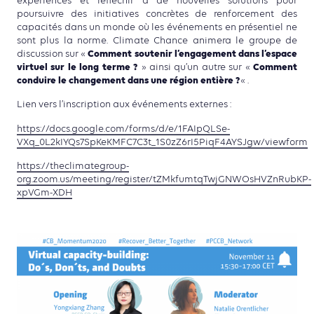
expériences et réfléchir à de nouvelles solutions pour
poursuivre des initiatives concrètes de renforcement des
capacités dans un monde où les événements en présentiel ne
sont plus la norme. Climate Chance animera le groupe de
Comment soutenir l’engagement dans l’espace
discussion sur «
virtuel sur le long terme ?
Comment
» ainsi qu’un autre sur «
conduire le changement dans une région entière ?
« .
Lien vers l’inscription aux événements externes :
https://docs.google.com/forms/d/e/1FAIpQLSe-
VXq_0L2kIYQs7SpKeKMFC7C3t_1S0zZ6rI5PiqF4AYSJgw/viewform
https://theclimategroup-
org.zoom.us/meeting/register/tZMkfumtqTwjGNWOsHVZnRubKP-
xpVGm-XDH