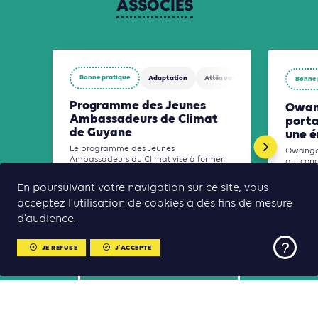
ASSOCIÉS
Bonne pratique
Adaptation
Atténuation
Biodiversité
Bonne 
Programme des Jeunes
Owang
Ambassadeurs de Climat
porta
de Guyane
une é
Le programme des Jeunes
Owanga 
Ambassadeurs du Climat vise à former,
qui conç
mobiliser et relier les jeunes générations
batterie
autour des enjeux climatiques et de la
accès fi
En poursuivant votre navigation sur ce site, vous
transition écologique.
est conç
acceptez l’utilisation de cookies à des fins de mesure
d’audience.
JE REFUSE
J'ACCEPTE
TOUS LES CONTENUS ASSOCIÉS