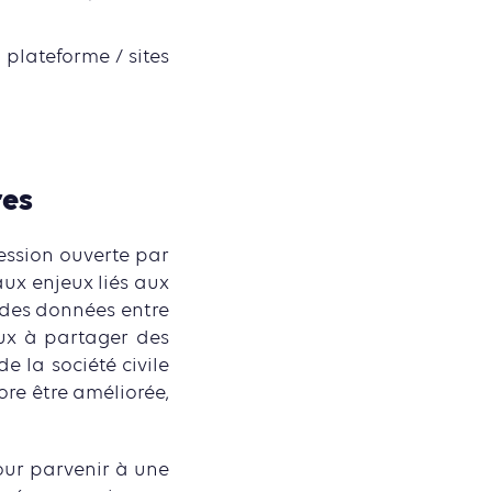
 plateforme / sites
res
session ouverte par
aux enjeux liés aux
é des données entre
aux à partager des
e la société civile
ore être améliorée,
our parvenir à une