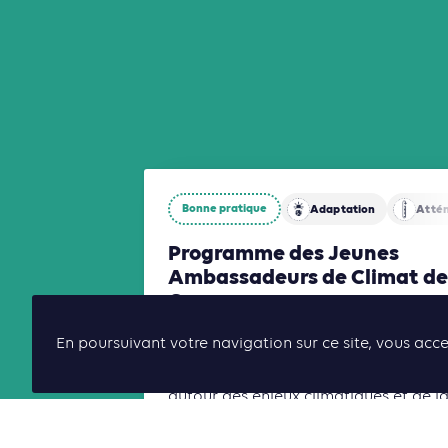
Bonne pratique
Adaptation
Atté
Programme des Jeunes
Ambassadeurs de Climat de
Guyane
Le programme des Jeunes
En poursuivant votre navigation sur ce site, vous acce
Ambassadeurs du Climat vise à former
mobiliser et relier les jeunes générati
autour des enjeux climatiques et de l
transition écologique.