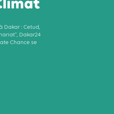
Climat
à Dakar : Cetud,
ariat", Dakar24
mate Chance se