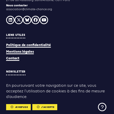
21 rue du Faubourg Saint-Antoine, 75011 Paris
Nous contacter
association@climate-chance.org
LIENS UTILES
Politique de confidentialité
Mentions légales
Contact
NEWSLETTER
JE M'INSCRIS
En poursuivant votre navigation sur ce site, vous
acceptez l’utilisation de cookies à des fins de mesure
d’audience.
Yann Rolland
Thibaut Caroli
Conception & réalisation :
JE REFUSE
J'ACCEPTE