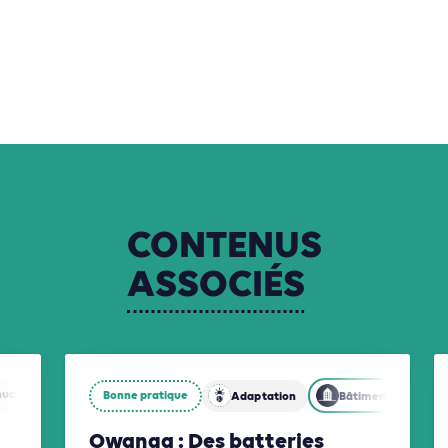
CONTENUS
ASSOCIÉS
nuation
Biodiversité
Bonne pratique
Adaptation
Bâtiments
Owanga : Des batteries