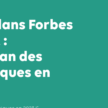
 dans Forbes
 :
lan des
iques en