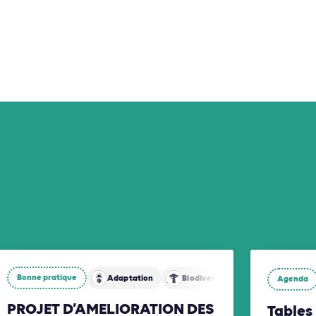
Bonne pratique
Adaptation
Biodiversité
Agenda
Énergies
PROJET D’AMELIORATION DES
Tables 