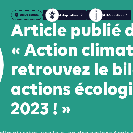
28 Déc 2023
Adaptation
Atténuation
Article publié
« Action climat
retrouvez le bi
actions écolog
2023 ! »