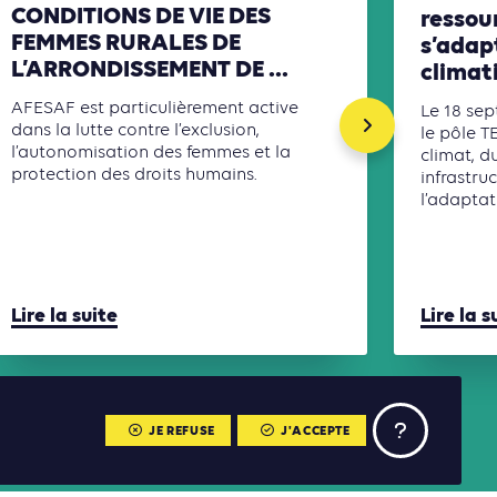
CONDITIONS DE VIE DES
ressou
FEMMES RURALES DE
s’adap
L’ARRONDISSEMENT DE ...
climat
AFESAF est particulièrement active
Le 18 sep
dans la lutte contre l’exclusion,
le pôle T
l’autonomisation des femmes et la
climat, d
protection des droits humains.
infrastru
l’adaptati
Lire la suite
Lire la s
JE REFUSE
J'ACCEPTE