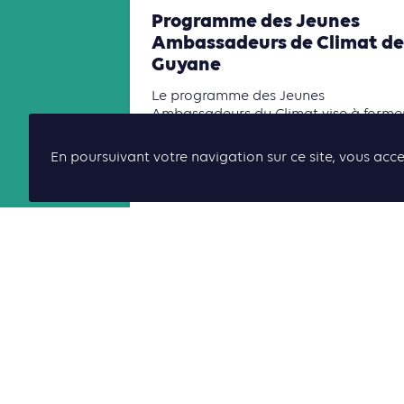
Programme des Jeunes
Ambassadeurs de Climat de
Guyane
Le programme des Jeunes
Ambassadeurs du Climat vise à former
mobiliser et relier les jeunes générati
autour des enjeux climatiques et de l
En poursuivant votre navigation sur ce site, vous acce
transition écologique.
Lire la suite