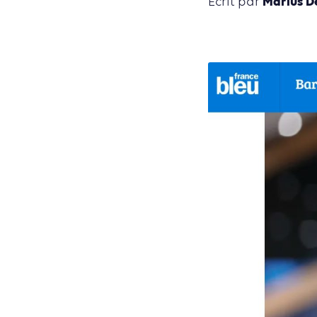
Marius D
Ecrit par