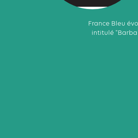
France Bleu év
intitulé "Barb