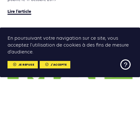
Lire l’article
En poursuivant votre navigation sur ce site, vous
acceptez l’utilisation de cookies à des fins de mesure
d’audience.
JE REFUSE
J'ACCEPTE
LA SOCIÉTÉ ZENATA LANCERA UNE ALLIANCE
POUR LES VILLES AFRICAINES DURABLES