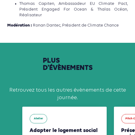
Thomas Capiten, Ambassadeur EU Climate Pact,
Président Engaged For Ocean & Thalas Océan,
Réalisateur
Modération :
Ronan Dantec, Président de Climate Chance
PLUS
D'ÉVÈNEMENTS
Retrouvez tous les autres évènements de cette
journée.
Atelier
Pitch 
Adapter le logement social
Prése