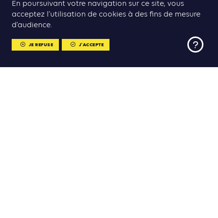
En poursuivant votre navigation sur ce site, vous
RETOUR AU PROGRAMME
acceptez l’utilisation de cookies à des fins de mesure
d’audience.
JE REFUSE
J'ACCEPTE
MENU
MENU
CLIMATE CHANCE
Sommet Climate Chance Europe Afrique 2025
Adresse postale
2 rue du Fret, 75018 Paris
Domiciliation
Partenaires
21 rue du Faubourg Saint-Antoine, 75011 Paris
Nous contacter
Programme
association@climate-chance.org
Animations et visites hors les murs
Pitch corner
LIENS UTILES
Inscriptions
Politique de confidentialité
Presse