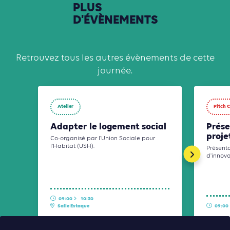
PLUS
D'ÉVÈNEMENTS
Retrouvez tous les autres évènements de cette
journée.
Atelier
Pitch 
Adapter le logement social
Prése
proje
Co-organisé par l'Union Sociale pour
l'Habitat (USH).
Présenta
d'innova
09:00
10:30
Salle Estaque
09:00