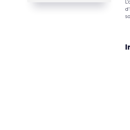
L
d’
sa
I