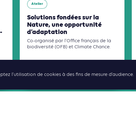
Atelier
Solutions fondées sur la
Nature, une opportunité
-
d’adaptation
Co-organisé par l'Office français de la
biodiversité (OFB) et Climate Chance.
14:00
15:30
ptez l’utilisation de cookies à des fins de mesure d’audience.
Salle Joliette
RETOUR AU PROGRAMME