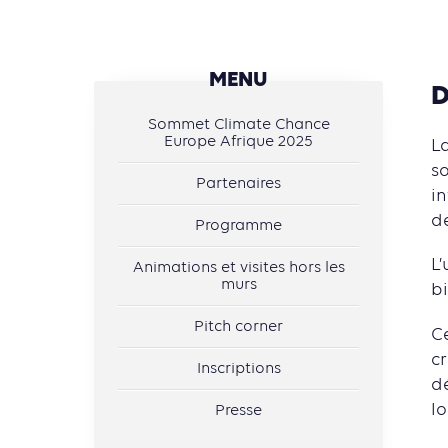
MENU
D
Sommet Climate Chance
Europe Afrique 2025
La
s
Partenaires
i
d
Programme
L
Animations et visites hors les
murs
bi
Pitch corner
C
c
Inscriptions
d
lo
Presse