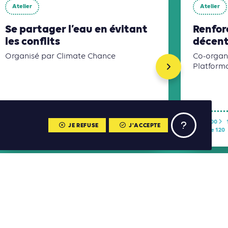
Atelier
Atelier
Se partager l’eau en évitant
Renfor
les conflits
décent
Organisé par Climate Chance
Co-organi
Platform
14:00
15:30
14:00
JE REFUSE
J'ACCEPTE
Salle Grand Large
Salle 120