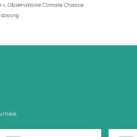
é », Observatoire Climate Chance
rasbourg
urnée.