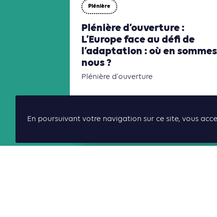
Plénière
Plénière d’ouverture :
L’Europe face au défi de
l’adaptation : où en sommes
nous ?
Plénière d'ouverture
10:00
12:30
En poursuivant votre navigation sur ce site, vous acce
Auditorium