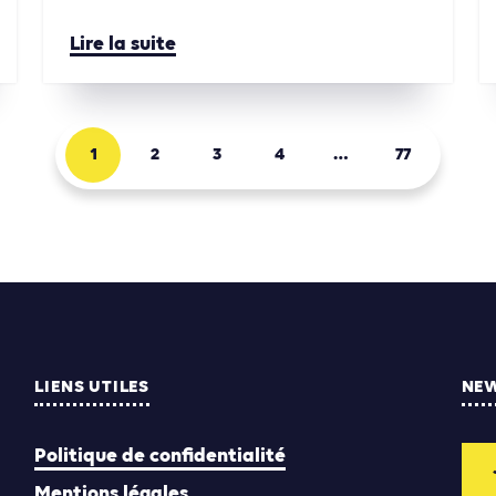
Lire la suite
1
2
3
4
…
77
LIENS UTILES
NE
Politique de confidentialité
Mentions légales