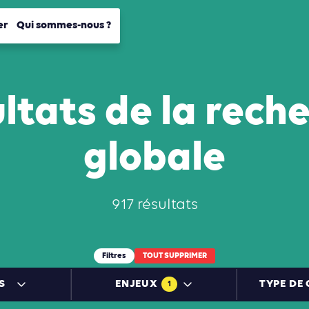
er
Qui sommes-nous ?
ltats de la rech
globale
917 résultats
Filtres
TOUT SUPPRIMER
S
ENJEUX
TYPE DE
1