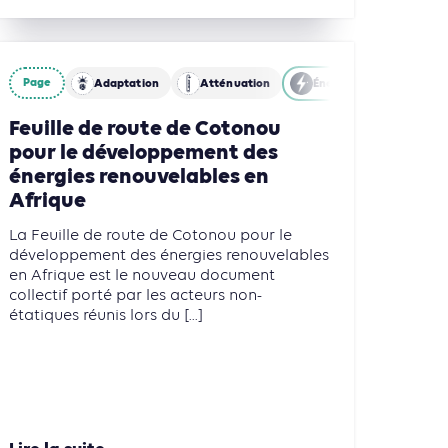
Page
Finance
Adaptation
Agriculture, Foresterie et Usages des sols
Atténuation
Énergies
Bâtiment
Feuille de route de Cotonou
pour le développement des
énergies renouvelables en
Afrique
La Feuille de route de Cotonou pour le
développement des énergies renouvelables
en Afrique est le nouveau document
collectif porté par les acteurs non-
étatiques réunis lors du [...]