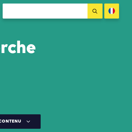
erche
 CONTENU