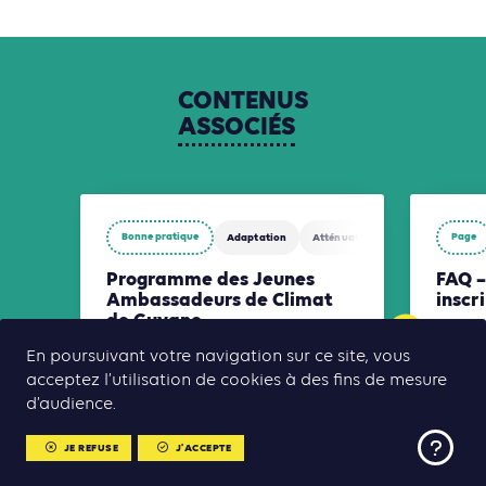
CONTENUS
ASSOCIÉS
Bonne pratique
Page
Adaptation
Atténuation
Biodiversité
Programme des Jeunes
FAQ –
Ambassadeurs de Climat
inscr
de Guyane
Le programme des Jeunes
En poursuivant votre navigation sur ce site, vous
Ambassadeurs du Climat vise à former,
acceptez l’utilisation de cookies à des fins de mesure
mobiliser et relier les jeunes générations
autour des enjeux climatiques et de la
d’audience.
transition écologique.
JE REFUSE
J'ACCEPTE