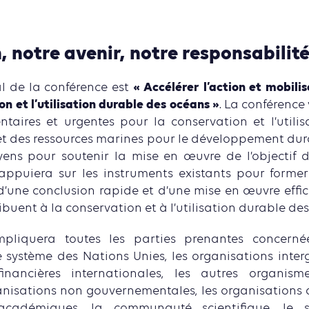
 notre avenir, notre responsabilit
« Accélérer l’action et mobilis
l de la conférence est
on et l’utilisation durable des océans »
. La conférence 
taires et urgentes pour la conservation et l’utili
et des ressources marines pour le développement durab
ns pour soutenir la mise en œuvre de l’objectif
s’appuiera sur les instruments existants pour forme
d’une conclusion rapide et d’une mise en œuvre effi
ibuent à la conservation et à l’utilisation durable de
pliquera toutes les parties prenantes concernée
 système des Nations Unies, les organisations inte
 financières internationales, les autres organism
ganisations non gouvernementales, les organisations de
 académiques, la communauté scientifique, le s