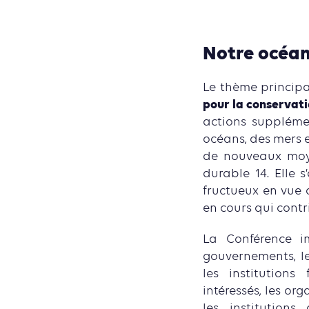
Notre océan,
Le thème principa
pour la conservati
actions supplémen
océans, des mers 
de nouveaux moye
durable 14. Elle 
fructueux en vue 
en cours qui contr
La Conférence im
gouvernements, le
les institutions
intéressés, les or
les institutions