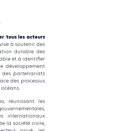
é
er tous les acteurs
vise à soutenir des
sation durable des
le et à identifier
 de développement
r des partenariats
cace des processus
s océans.
s, réunissant les
rgouvernementales,
es internationaux
 la société civile,
ecteur privé, les