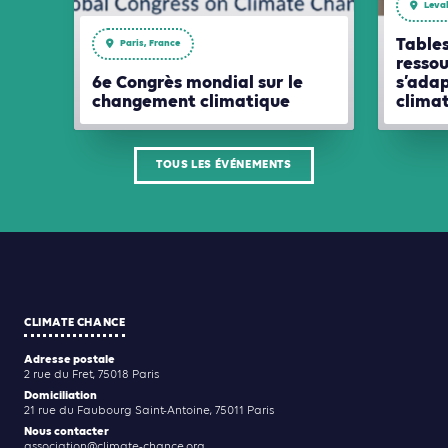
Leval
Tables
Paris, France
ressou
6e Congrès mondial sur le
s’ada
changement climatique
clima
TOUS LES ÉVÉNEMENTS
CLIMATE CHANCE
Adresse postale
2 rue du Fret, 75018 Paris
Domiciliation
21 rue du Faubourg Saint-Antoine, 75011 Paris
Nous contacter
association@climate-chance.org