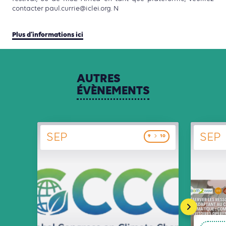
contacter paul.currie@iclei.org. N
Plus d’informations ici
AUTRES
ÉVÈNEMENTS
SEP
SEP
9
10