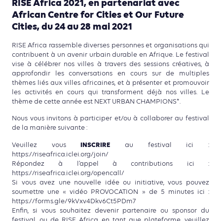
RISE Africa 2021, en partenariat avec
African Centre for Cities et Our Future
Cities, du 24 au 28 mai 2021
RISE Africa rassemble diverses personnes et organisations qui
contribuent à un avenir urbain durable en Afrique. Le festival
vise à célébrer nos villes à travers des sessions créatives, à
approfondir les conversations en cours sur de multiples
thèmes liés aux villes africaines, et à présenter et promouvoir
les activités en cours qui transforment déjà nos villes. Le
thème de cette année est NEXT URBAN CHAMPIONS*.
Nous vous invitons à participer et/ou à collaborer au festival
de la manière suivante :
INSCRIRE
Veuillez vous
au festival ici :
https://riseafrica.iclei.org/join/
Répondez à l’appel à contributions ici :
https://riseafrica.iclei.org/opencall/
Si vous avez une nouvelle idée ou initiative, vous pouvez
soumettre une « vidéo PROVOCATION » de 5 minutes ici :
https://forms.gle/9kVxv4Dkv6Ct5PDm7
Enfin, si vous souhaitez devenir partenaire ou sponsor du
festival, ou de RISE Africa en tant que plateforme, veuillez