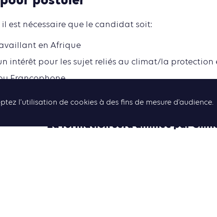
 pour postuler
, il est nécessaire que le candidat soit:
ravaillant en Afrique
 intérêt pour les sujet reliés au climat/la protectio
ou Francophone
ptez l’utilisation de cookies à des fins de mesure d’audience.
La formation sera animée par Clim
Climate Tracker est réseau international 
journalistes dans plus de 150 pays, ayant
contribuer à créer et diffuser un narratif
climatique
anglais et
La formation sera dispensée en
traduction simultanée français <-> anglai