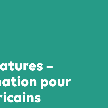
atures –
mation pour
ricains