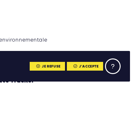
n environnementale
JE REFUSE
J'ACCEPTE
ate Tracker
de plus de 10 000
 pour objectif de
 sur le changement
 en français
, une
s sera assurée