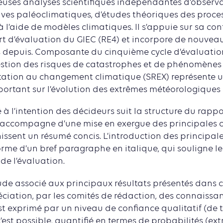
uses analyses scientifiques indépendantes d’observ
hives paléoclimatiques, d’études théoriques des proce
à l’aide de modèles climatiques. Il s’appuie sur sa co
 d’évaluation du GIEC (RE4) et incorpore de nouveau
 depuis. Composante du cinquième cycle d’évaluation
Gestion des risques de catastrophes et de phénomènes
tation au changement climatique (SREX) représente u
ortant sur l’évolution des extrêmes météorologiques 
à l’intention des décideurs suit la structure du rapp
e s’accompagne d’une mise en exergue des principales 
issent un résumé concis. L’introduction des principale
orme d’un bref paragraphe en italique, qui souligne l
e l’évaluation.
ude associé aux principaux résultats présentés dans c
éciation, par les comités de rédaction, des connaissan
st exprimé par un niveau de confiance qualitatif (de tr
 c’est possible, quantifié en termes de probabilités (e