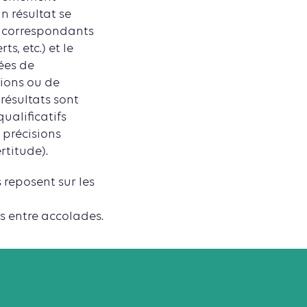
n résultat se
ts correspondants
, etc.) et le
ées de
tions ou de
 résultats sont
ualificatifs
 précisions
rtitude).
 reposent sur les
es entre accolades.