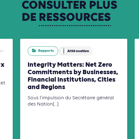
CONSULTER
PLUS
DE
RESSOURCES
Rapports
sité
Atténuation
ux
Integrity Matters: Net Zero
Commitments by Businesses,
Financial Institutions, Cities
cet
and Regions
Sous l’impulsion du Secrétaire général
des Nation[...]