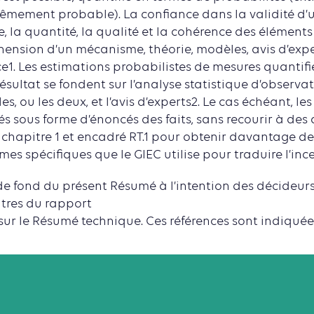
êmement probable). La confiance dans la validité d’u
e, la quantité, la qualité et la cohérence des élémen
nsion d’un mécanisme, théorie, modèles, avis d’experts
e1. Les estimations probabilistes de mesures quantifi
 résultat se fondent sur l’analyse statistique d’observa
s, ou les deux, et l’avis d’experts2. Le cas échéant, les
 sous forme d’énoncés des faits, sans recourir à des q
r chapitre 1 et encadré RT.1 pour obtenir davantage de
es spécifiques que le GIEC utilise pour traduire l’ince
e fond du présent Résumé à l’intention des décideurs
itres du rapport
 sur le Résumé technique. Ces références sont indiqué