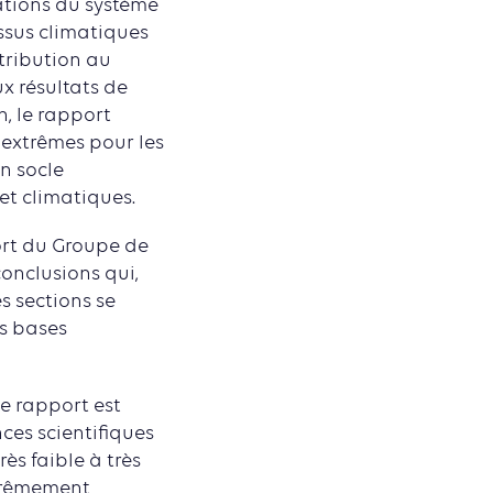
ations du système
ssus climatiques
ntribution au
x résultats de
, le rapport
 extrêmes pour les
n socle
et climatiques.
ort du Groupe de
conclusions qui,
s sections se
es bases
e rapport est
ces scientifiques
ès faible à très
xtrêmement