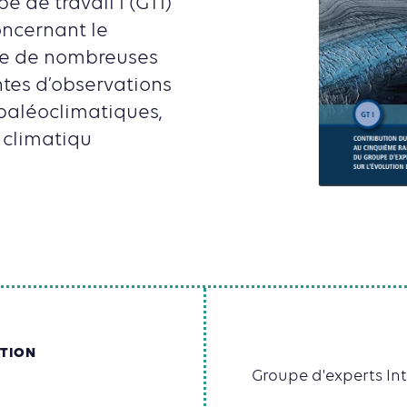
e de travail I (GTI)
ncernant le
se de nombreuses
tes d’observations
 paléoclimatiques,
 climatiqu
ATION
Groupe d'experts In