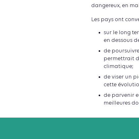
dangereux, en mai
Les pays ont conv
sur le long t
en dessous de
de poursuivre 
permettrait d
climatique;
de viser un p
cette évoluti
de parvenir e
meilleures do