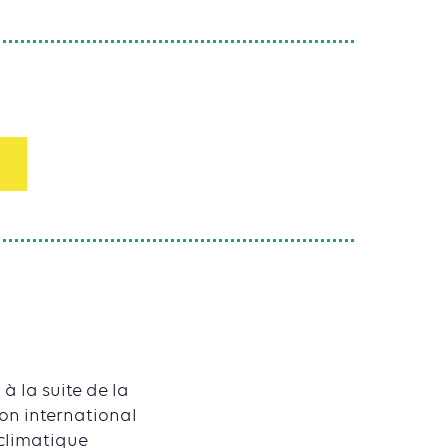
à la suite de la
ion international
 climatique