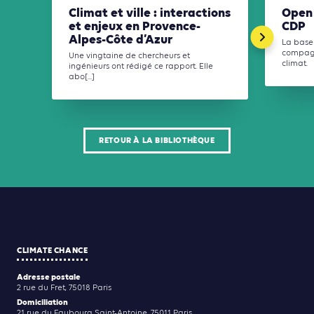
Climat et ville : interactions
Open 
et enjeux en Provence-
CDP
Alpes-Côte d’Azur
La base 
compagni
Une vingtaine de chercheurs et
climat.
ingénieurs ont rédigé ce rapport. Elle
abo[...]
RETOUR À LA BIBLIOTHÈQUE
CLIMATE CHANCE
Adresse postale
2 rue du Fret, 75018 Paris
Domiciliation
21 rue du Faubourg Saint-Antoine, 75011 Paris