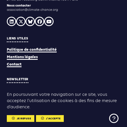
Nous contacter
association@climate-chance.org
LIENS UTILES
Politique de confidentialité
Mentions légales
Contact
NEWSLETTER
JE M'INSCRIS
En poursuivant votre navigation sur ce site, vous
acceptez l’utilisation de cookies à des fins de mesure
d’audience.
Yann Rolland
Thibaut Caroli
Conception & réalisation :
JE REFUSE
J'ACCEPTE