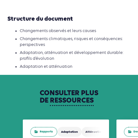
Structure du document
Changements observés et leurs causes
Changements climatiques, risques et conséquences:
perspectives
Adaptation, atténuation et développement durable:
profils d’évolution
Adaptation et atténuation
CONSULTER
PLUS
DE
RESSOURCES
Rapports
Don
Adaptation
Atténuation