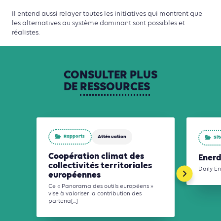
Il entend aussi relayer toutes les initiatives qui montrent que
les alternatives au système dominant sont possibles et
réalistes.
CONSULTER
PLUS
DE
RESSOURCES
Rapports
Atténuation
Sit
Coopération climat des
Ener
collectivités territoriales
Daily E
européennes
Ce « Panorama des outils européens »
vise à valoriser la contribution des
partena[...]