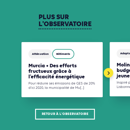
PLUS
SUR
L'OBSERVATOIRE
Adapta
Atténuation
Bâtiments
Molin
Murcia • Des efforts
budge
fructueux grâce à
jeune
l’efficacité énergétique
Inspiré 
Pour réduire ses émissions de GES de 20%
Lisbonne,
d’ici 2020, la municipalité de Mu[...]
RETOUR À L'OBSERVATOIRE