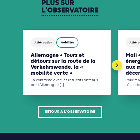
PLUS
SUR
L'OBSERVATOIRE
Atténuation
Mobilités
Atténu
Allemagne • Tours et
Mali 
détours sur la route de la
énerg
Verkehrswende, la «
aux m
mobilité verte »
décen
En contraste avec les résultats obtenus
Pour re
par l'Allemagne [...]
l'électrici
RETOUR À L'OBSERVATOIRE