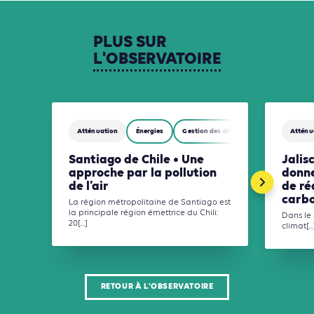
PLUS
SUR
L'OBSERVATOIRE
Atténuation
Énergies
Gestion des déchets
Mobilités
Atténu
Santiago de Chile • Une
Jalis
approche par la pollution
donne
de l’air
de ré
carb
La région métropolitaine de Santiago est
la principale région émettrice du Chili:
Dans le 
20[...]
climat[...
RETOUR À L'OBSERVATOIRE