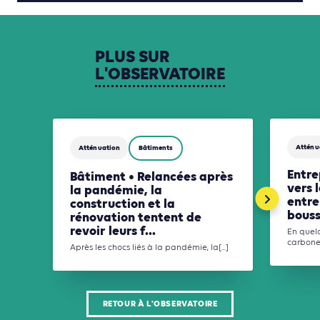
PLUS
SUR
L'OBSERVATOIRE
Atténu
Atténuation
Bâtiments
Entre
Bâtiment • Relancées après
vers l
la pandémie, la
entre
construction et la
bouss
rénovation tentent de
revoir leurs f...
En quelq
carbone[.
Après les chocs liés à la pandémie, la[...]
RETOUR À L'OBSERVATOIRE