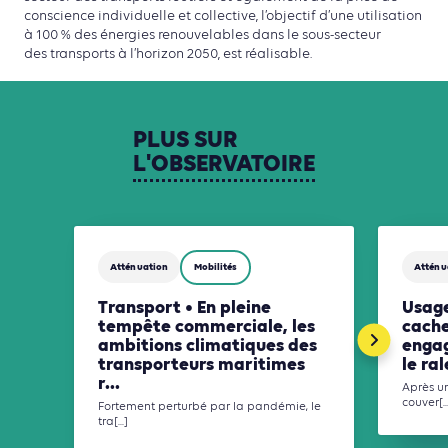
conscience individuelle et collective, l’objectif d’une utilisation
à 100 % des énergies renouvelables dans le sous-secteur
des transports à l’horizon 2050, est réalisable.
PLUS
SUR
L'OBSERVATOIRE
Atténuation
Mobilités
Atténu
Transport • En pleine
Usage
tempête commerciale, les
cache 
ambitions climatiques des
engag
transporteurs maritimes
le ra
r...
Après un
couver[..
Fortement perturbé par la pandémie, le
tra[...]