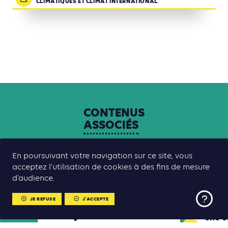
CLIMATIQUES ET CLIMAT INTERNATIONAL
CONTENUS
ASSOCIÉS
En poursuivant votre navigation sur ce site, vous
acceptez l’utilisation de cookies à des fins de mesure
Bonne pratique
Adaptation
Atténuation
Biodiversité
Bonne 
d’audience.
Programme des Jeunes
Owang
JE REFUSE
J'ACCEPTE
Ambassadeurs de Climat
porta
de Guyane
une é