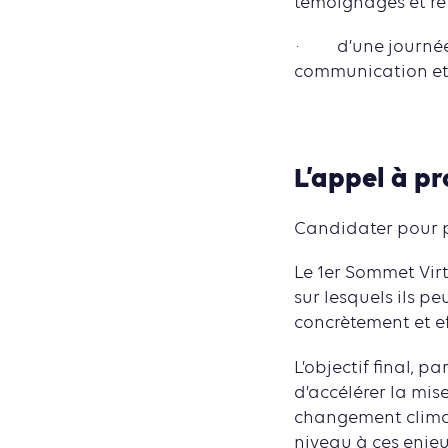
témoignages et re
· d’une journée d
communication et 
L’appel à p
Candidater pour p
Le 1er Sommet Virtu
sur lesquels ils pe
concrètement et e
L’objectif final, p
d’accélérer la mi
changement climat
niveau à ces enjeu