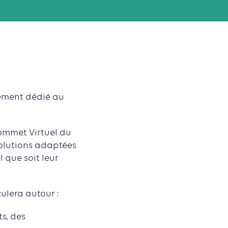
rement dédié au
 Sommet Virtuel du
solutions adaptées
 que soit leur
ulera autour :
s, des