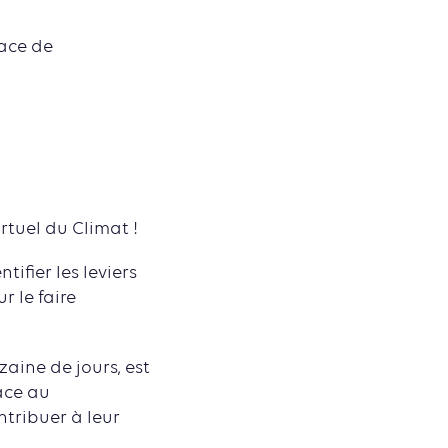
pace de
tuel du Climat !
tifier les leviers
r le faire
zaine de jours, est
ace au
tribuer à leur