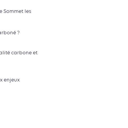
 ce Sommet les
arboné ?
alité carbone et
ux enjeux